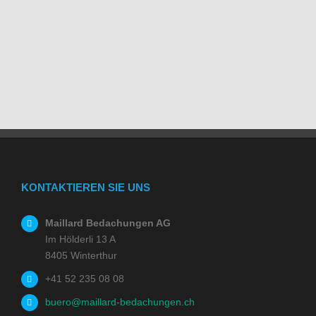
KONTAKTIEREN SIE UNS
Maillard Bedachungen AG
Im Hölderli 13 A
8405 Winterthur
+41 52 235 08 08
buero@maillard-bedachungen.ch