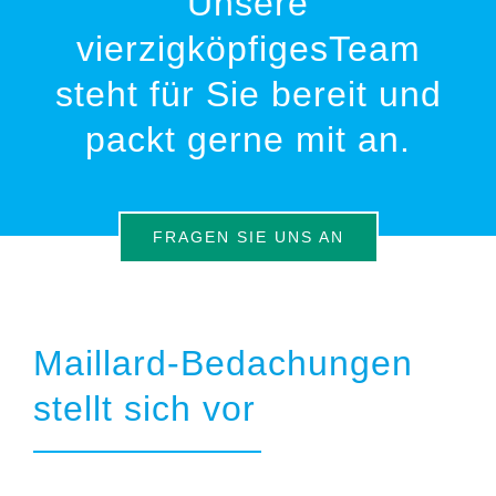
Unsere
vierzigköpfigesTeam
steht für Sie bereit und
packt gerne mit an.
FRAGEN SIE UNS AN
Maillard-Bedachungen
stellt sich vor