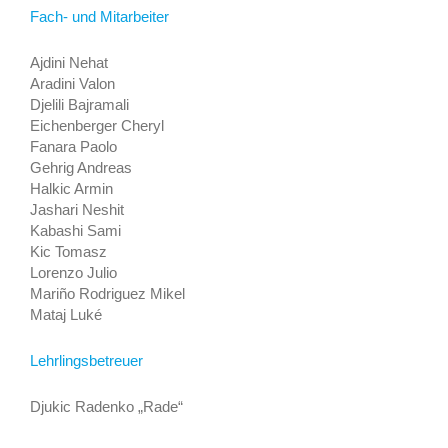
Fach- und Mitarbeiter
Ajdini Nehat
Aradini Valon
Djelili Bajramali
Eichenberger Cheryl
Fanara Paolo
Gehrig Andreas
Halkic Armin
Jashari Neshit
Kabashi Sami
Kic Tomasz
Lorenzo Julio
Mariño Rodriguez Mikel
Mataj Luké
Lehrlingsbetreuer
Djukic Radenko „Rade“